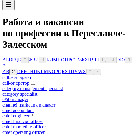
Работа и вакансии
по профессии в Переславле-
Залесском
А
Б
В
Г
Д
Е
Ж
З
И
К
Л
М
Н
О
П
Р
С
Т
У
Ф
Х
Ц
Ч
Ш
Э
Ю
Ё
Й
Щ
Ы
Я
#
A
B
D
E
F
G
H
I
J
K
L
M
N
O
P
Q
R
S
T
U
V
W
X
C
Y
Z
call-менеджер
call-оператор
11
category management specialist
category specialist
c&b manager
channel marketing manager
chief accountant
1
chief engineer
2
chief financial officer
chief marketing officer
chief operating officer