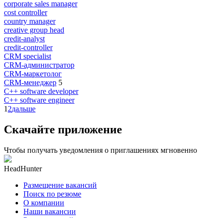
corporate sales manager
cost controller
country manager
creative group head
credit-analyst
credit-controller
CRM specialist
CRM-администратор
CRM-маркетолог
CRM-менеджер
5
C++ software developer
C++ software engineer
1
2
дальше
Скачайте приложение
Чтобы получать уведомления о приглашениях мгновенно
HeadHunter
Размещение вакансий
Поиск по резюме
О компании
Наши вакансии