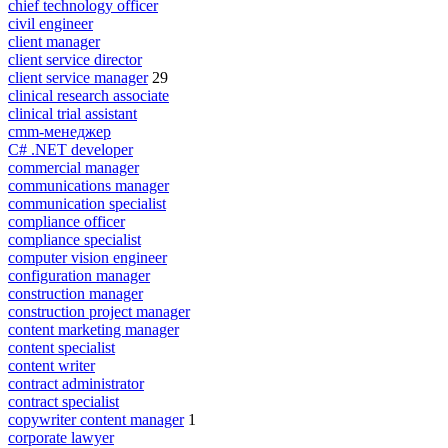
chief technology officer
civil engineer
client manager
client service director
client service manager
29
clinical research associate
clinical trial assistant
cmm-менеджер
C# .NET developer
commercial manager
communications manager
communication specialist
compliance officer
compliance specialist
computer vision engineer
configuration manager
construction manager
construction project manager
content marketing manager
content specialist
content writer
contract administrator
contract specialist
copywriter content manager
1
corporate lawyer