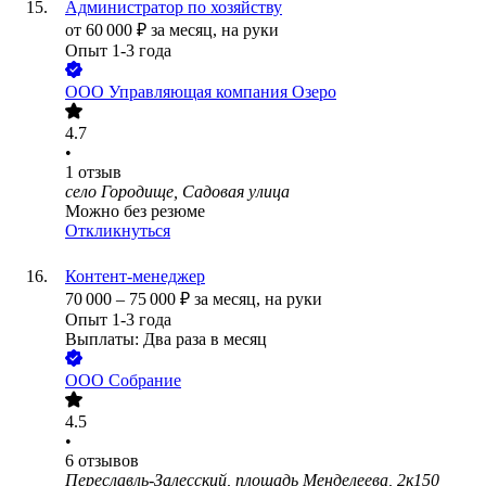
Администратор по хозяйству
от
60 000
₽
за месяц,
на руки
Опыт 1-3 года
ООО
Управляющая компания Озеро
4.7
•
1
отзыв
село Городище, Садовая улица
Можно без резюме
Откликнуться
Контент-менеджер
70 000
–
75 000
₽
за месяц,
на руки
Опыт 1-3 года
Выплаты: Два раза в месяц
ООО
Собрание
4.5
•
6
отзывов
Переславль-Залесский, площадь Менделеева, 2к150