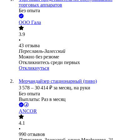
торговых аппаратов
Без опыта
ООО
Гала
3.9
•
43
отзыва
Переславль-Залесский
Можно без резюме
Откликнитесь среди первых
Откликнуться
Мерчандайзер стационарный (пиво)
3 578
–
30 414
₽
за месяц,
на руки
Без опыта
Выплаты: Раз в месяц
ANCOR
4.1
•
990
отзывов
Переславль-Залесский, улица Менделеева, 21